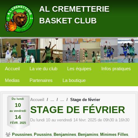
Panneau de gestion des cookies
AL CREMETTERIE
BASKET CLUB
Accueil
La vie du club
Les équipes
Infos pratiques
Medias
Partenaires
La boutique
Du
lundi
Accueil
Stage de février
10
STAGE DE FÉVRIER
au
vendredi
14
Du
lundi
10
au
vendredi
14
févr.
2025
de 09h30 à 16h30
FÉVR.
2025
Poussines
Poussins
Benjamines
Benjamins
Minimes Filles