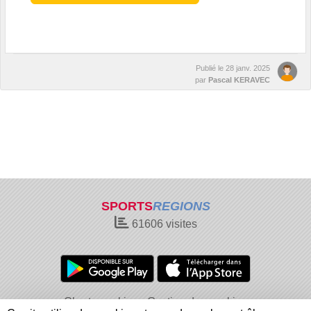
Publié le
28 janv. 2025
par
Pascal KERAVEC
SPORTS
REGIONS
61606
visites
Charte cookies
Gestion des cookies