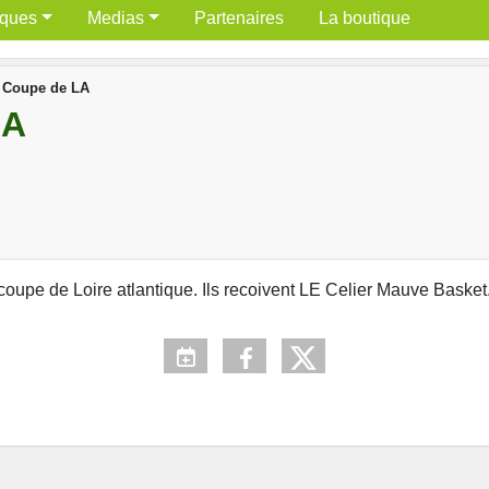
iques
Medias
Partenaires
La boutique
 Coupe de LA
LA
coupe de Loire atlantique. Ils recoivent LE Celier Mauve Basket