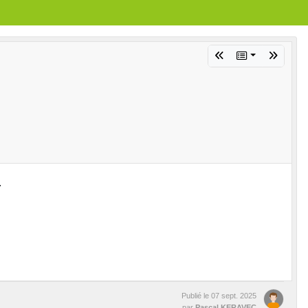
.
Publié le
07 sept. 2025
par
Pascal KERAVEC