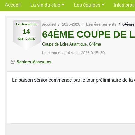
Accueil
La vie du club
Les équipes
Infos prat
Accueil
2025-2026
Les évènements
64ème
Le
dimanche
14
64ÈME COUPE DE 
SEPT.
2025
Coupe de Loire Atlantique, 64ème
Le
dimanche
14
sept.
2025
à 15h30
Seniors Masculins
La saison sénior commence par le tour préliminaire de la 