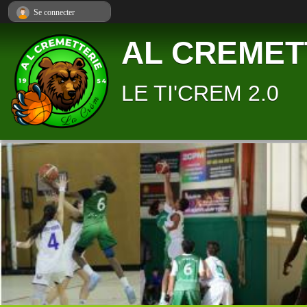
Panneau de gestion des cookies
Se connecter
AL CREMET
LE TI'CREM 2.0