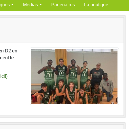
iques
Medias
Partenaires
La boutique
en D2 en
uent le
ici!)
.