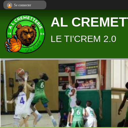
Panneau de gestion des cookies
Se connecter
AL CREMET
LE TI'CREM 2.0