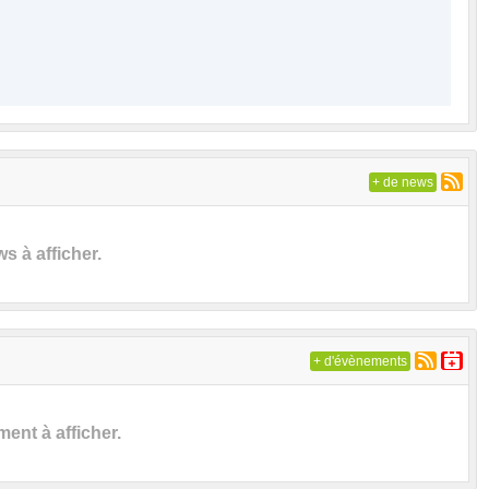
+ de news
 à afficher.
+ d'évènements
nt à afficher.