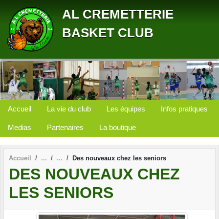
Panneau de gestion des cookies
AL CREMETTERIE
BASKET CLUB
Accueil
La vie du club
Les équipes
Infos pratiques
Medias
Partenaires
La boutique
Accueil
Des nouveaux chez les seniors
DES NOUVEAUX CHEZ
LES SENIORS