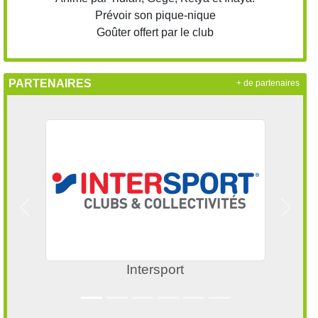
Prévoir son pique-nique
Goûter offert par le club
PARTENAIRES
+ de partenaires
Précedent
Suivan
Office du Sport Herblinois