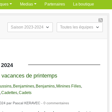
iques
Medias
Partenaires
La boutique
2024
 vacances de printemps
ussins
Benjamines
Benjamins
Minines Filles
Cadettes
Cadets
2024
par
Pascal KERAVEC
-
0
commentaires