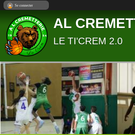
Panneau de gestion des cookies
Se connecter
AL CREMET
LE TI'CREM 2.0