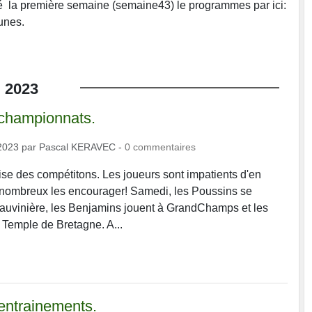
é la première semaine (semaine43) le programmes par ici:
unes.
.
2023
 championnats.
2023
par
Pascal KERAVEC
-
0
commentaires
rise des compétitons. Les joueurs sont impatients d'en
nombreux les encourager! Samedi, les Poussins se
auvinière, les Benjamins jouent à GrandChamps et les
 Temple de Bretagne. A...
entrainements.