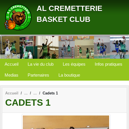
Panneau de gestion des cookies
AL CREMETTERIE
BASKET CLUB
Accueil
La vie du club
Les équipes
Infos pratiques
Medias
Partenaires
La boutique
Accueil
Cadets 1
CADETS 1