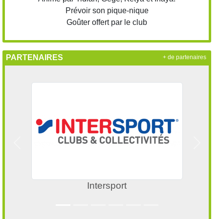
Prévoir son pique-nique
Goûter offert par le club
PARTENAIRES
+ de partenaires
Précedent
Suivan
Ligue des Pays de la Loire de