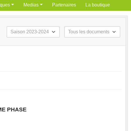
iques
Medias
Partenaires
La boutique
ME PHASE