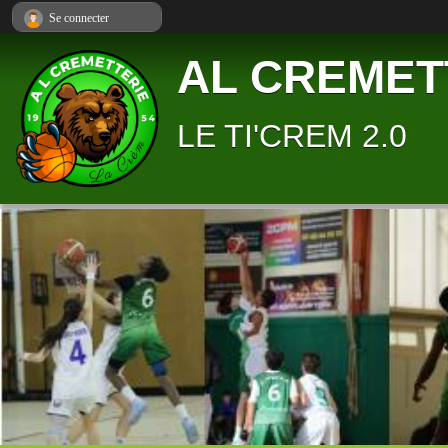
Panneau de gestion des cookies
Se connecter
AL CREMET
LE TI'CREM 2.0