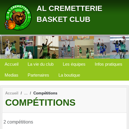
Panneau de gestion des cookies
AL CREMETTERIE
BASKET CLUB
Accueil
La vie du club
Les équipes
Infos pratiques
Medias
Partenaires
La boutique
Accueil
Compétitions
COMPÉTITIONS
2 compétitions